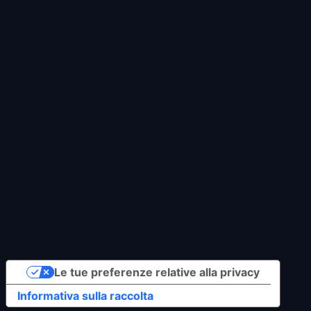
Copyright © 2023
Icopower Srl
| All Rights
Reserved
Privacy Policy
Cookie Policy
Le tue preferenze relative alla privacy
Informativa sulla raccolta