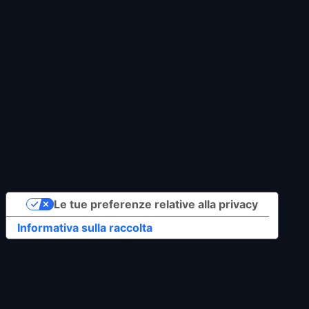
Copyright © 2023
Icopower Srl
| All Rights
Reserved
Privacy Policy
Cookie Policy
Le tue preferenze relative alla privacy
Informativa sulla raccolta